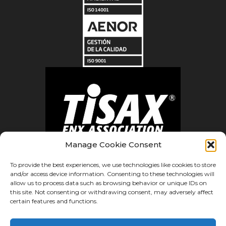
Manage Cookie Consent
To provide the best experiences, we use technologies like cookies to store
and/or access device information. Consenting to these technologies will
allow us to process data such as browsing behavior or unique IDs on
this site. Not consenting or withdrawing consent, may adversely affect
certain features and functions.
Ⓒ Errecé Láser 2023