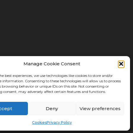
Manage Cookie Consent
he best experiences, we use technologies like cookies to store and/or
e information. Consenting to these technologies will allow us to process
s browsing behavior or unique IDs on this site. Not consenting or
 consent, may adversely affect certain features and functions.
ccept
Deny
View preferences
|
|
licher Hinweis
Datenschutzpolitik
Cookies
Cookies
Privacy Policy