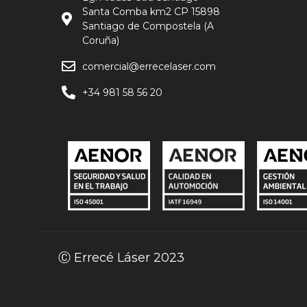
Santa Comba km2 CP 15898
Santiago de Compostela (A
Coruña)
comercial@errecelaser.com
+34 981 58 56 20
Ⓒ Errecé Láser 2023