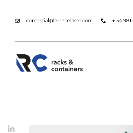
comercial@errecelaser.com
+ 34 981