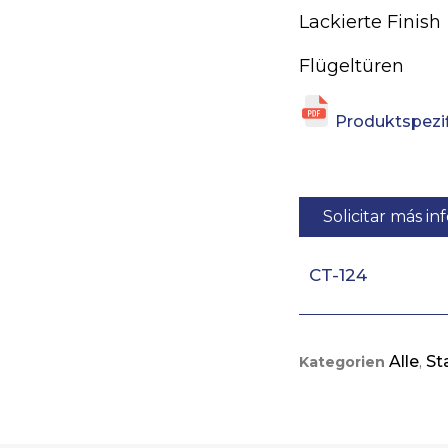
Lackierte Finish
Flügeltüren
Produktspezif
Solicitar más i
CT-124
Alle
St
Kategorien
,