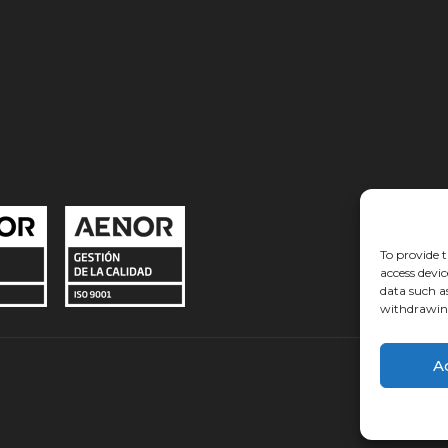
To provide t
access devic
data such a
withdrawing
A
Recht